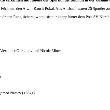
8 erreichten die Judoka der Sportschule Bischoff in der Gesamtw
ürth um den Alwin-Rauch-Pokal. Aus Ansbach waren 26 Sportler angetre
 dritten Rang sichern, womit sie nur knapp hinter dem Post SV Nürnb
n, Alexander Gorbunov und Nicole Miner
n
Magamed Nataev (+66kg)