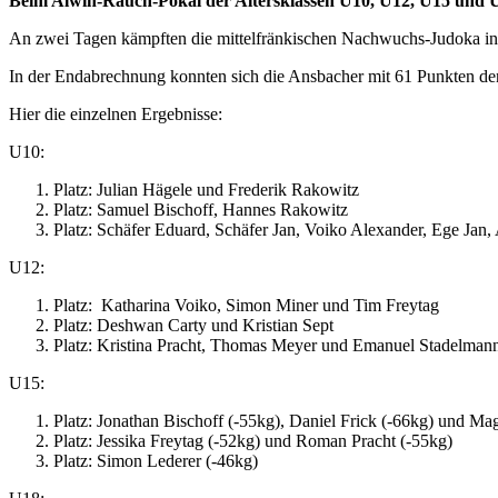
Beim Alwin-Rauch-Pokal der Altersklassen U10, U12, U15 und U1
An zwei Tagen kämpften die mittelfränkischen Nachwuchs-Judoka in F
In der Endabrechnung konnten sich die Ansbacher mit 61 Punkten den
Hier die einzelnen Ergebnisse:
U10:
Platz: Julian Hägele und Frederik Rakowitz
Platz: Samuel Bischoff, Hannes Rakowitz
Platz: Schäfer Eduard, Schäfer Jan, Voiko Alexander, Ege Ja
U12:
Platz: Katharina Voiko, Simon Miner und Tim Freytag
Platz: Deshwan Carty und Kristian Sept
Platz: Kristina Pracht, Thomas Meyer und Emanuel Stadelman
U15:
Platz: Jonathan Bischoff (-55kg), Daniel Frick (-66kg) und 
Platz: Jessika Freytag (-52kg) und Roman Pracht (-55kg)
Platz: Simon Lederer (-46kg)