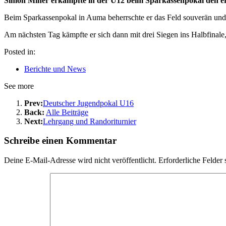
Simon Miner erkämpfte in der U12 beim Sparkassenpokal den ers
Beim Sparkassenpokal in Auma beherrschte er das Feld souverän und
Am nächsten Tag kämpfte er sich dann mit drei Siegen ins Halbfinale,
Posted in:
Berichte und News
See more
Prev:
Deutscher Jugendpokal U16
Back:
Alle Beiträge
Next:
Lehrgang und Randoriturnier
Schreibe einen Kommentar
Deine E-Mail-Adresse wird nicht veröffentlicht.
Erforderliche Felder 