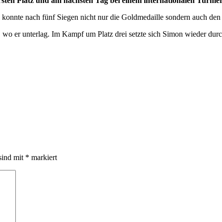
ten Platz und am nächsten Tag bei einem internationalen Turnie
 konnte nach fünf Siegen nicht nur die Goldmedaille sondern auch de
 wo er unterlag. Im Kampf um Platz drei setzte sich Simon wieder durch
sind mit
*
markiert