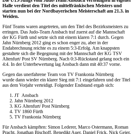
Die U15-Jungs vom Judo-Team Ansbach verteidigten in eigener
Halle verdient den Titel des mittelfränkischen Meisters und
starten nun bei der Nordbayerischen Meisterschaft am 21.3. in
Weiden.
Fünf Teams waren angetreten, um den Titel des Bezirksmeisters zu
erringen. Das Judo-Team Ansbach traf zuerst auf die Mannschaft
der KG Fürth und setzte sich mit einem klaren 7:1 durch. Gegen
Jahn Nürnberg 2012 ging es schon enger zu, aber in der
Endabrechnung reichte es zu einem 5:3-Erfolg. Am knappsten
gestaltete sich die Begegnung mit der Mannschaft der KG TSV
Altenfurt/ Post SV Nürnberg. Nach 0:3-Rückstand gelang noch ein
4:4. In der Unterbewertung lag Ansbach dann mit 40:37 vorne.
Gegen das unerfahrene Team von TV Frankonia Nürnberg
wurde dann wieder ein klarer Sieg mit 7:1 eingefahren und der Titel
aus dem Vorjahr verteidigt. Folgender Endstand ergab sich:
JT Ansbach
Jahn Nürnberg 2012
KG Altenfurt/ Post Nürnberg
TV 1860 Fürth
TV Frankonia Nürnberg
Für Ansbach kämpften: Simon Lederer, Marco Ostermann, Roman
Pracht, Jonathan Bischoff, Benedikt Auer, Daniel Frick, Nick Geier,