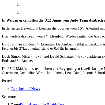
In Weiden erkämpften die U12-Jungs vom Judo-Team Ansbach den
In der ersten Begegnung konnten die Sportler vom TSV Altenfurt mit
Hier wartete das Team vom TV Elsenfeld. Wieder zeigten die Ansbache
Dort traf man auf den TV Erlangen. Da Ansbach -28kg unbesetzt wa
Feldner bis 37kg unterlag, stand es 0:4 für Erlangen.
Doch Simon Miner (-40kg) und David Schlapak (-43kg) punkteten sic
Endstand 3:4 lautete.
Die U12-Mädels mussten in ihren vier Begegnungen jeweils knappe Nie
Ostermann, Jacqueline Wirth, June James, Lena Bittel, Leonie Schroth
Posted in:
Berichte und News
See more
Prev:
Doppelsieg in der Bezirksliga