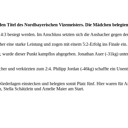
 Titel des Nordbayerischen Vizemeisters. Die Mädchen belegten 
 4:3 besiegt werden. Im Anschluss setzten sich die Ansbacher gegen d
r eine starke Leistung und zogen mit einem 5:2-Erfolg ins Finale ein.
r, wurde dieser Punkt kampflos abgegeben. Jonathan Auer (-31kg) un
her und verkürzten zum 2:4. Philipp Jordan (-46kg) schaffte ein Unen
derlagen einstecken und belegten somit Platz fünf. Hier waren für An
, Stella Schätzlein und Amelie Maier am Start.