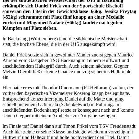
Bei der süddeutschen Meisterschaft der U15 in Backnang
erkämpfte sich Daniel Frick von der Sportschule Bischoff
souverän den Titel in der Gewichtsklasse -66kg. Jessika Freytag
(-52kg) schrammte mit Platz fünf knapp an einer Medaille
vorbei und Magamed Nataev (+66kg) landete nach guten
Kämpfen auf Platz sieben.
In Backnang (Württemberg) fand die süddeutsche Meisterschaft
statt, die höchste Ebene, die in der U15 ausgekämpft wird.
Daniel Frick setzte sich in gewohnter Manier zuerst gegen Maurice
Ahrend vom Gastgeber TSG Backnang mit einem Hüftwurf und
anschließendem Haltegriff durch. Auch seinem nächsten Gegner
Melvin Dierolf ließ er keine Chance und zog sicher ins Halbfinale
ein.
Hier hatte er es mit Theodor Dinermann (JC Heilbronn) zu tun, der
vorher den bayerischen Vizemeister Koserog knapp besiegt hatte.
Entsprechend konzentriert ging Daniel auf die Matte und ging
schnell mit einem Uchi mata (Schenkelwurf) in Führung. Im
anschließenden Bodenkampf setzte er konsequent nach und konnte
seinen Gegner mit einem Armhebel zur Aufgabe zwingen.
Im Finale traf Daniel dann auf Timon Frikel vom TSV Freudenstadt.
Auch hier zeigte er seine Klasse und siegte wiederum vorzeitig mit
Hüftwurf und Haltegriff und holte hochverdient den Titel. Damit