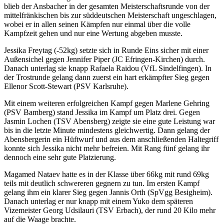
blieb der Ansbacher in der gesamten Meisterschaftsrunde von der
mittelfränkischen bis zur süddeutschen Meisterschaft ungeschlagen,
wobei er in allen seinen Kämpfen nur einmal über die volle
Kampfzeit gehen und nur eine Wertung abgeben musste.
Jessika Freytag (-52kg) setzte sich in Runde Eins sicher mit einer
Außensichel gegen Jennifer Piper (JC Efringen-Kirchen) durch.
Danach unterlag sie knapp Rafaela Raidou (VfL Sindelfingen). In
der Trostrunde gelang dann zuerst ein hart erkämpfter Sieg gegen
Ellenor Scott-Stewart (PSV Karlsruhe).
Mit einem weiteren erfolgreichen Kampf gegen Marlene Gehring
(PSV Bamberg) stand Jessika im Kampf um Platz drei. Gegen
Jasmin Lochen (TSV Abensberg) zeigte sie eine gute Leistung war
bis in die letzte Minute mindestens gleichwertig. Dann gelang der
Abensbergerin ein Hüftwurf und aus dem anschließenden Haltegriff
konnte sich Jessika nicht mehr befreien. Mit Rang fünf gelang ihr
dennoch eine sehr gute Platzierung.
Magamed Nataev hatte es in der Klasse über 66kg mit rund 69kg
teils mit deutlich schwereren gegnern zu tun. Im ersten Kampf
gelang ihm ein klarer Sieg gegen Jannis Orth (SpVgg Besigheim).
Danach unterlag er nur knapp mit einem Yuko dem späteren
Vizemeister Georg Udsilauri (TSV Erbach), der rund 20 Kilo mehr
auf die Waage brachte.