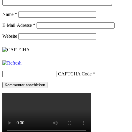
Name
*
E-Mail-Adresse
*
Website
CAPTCHA Code
*