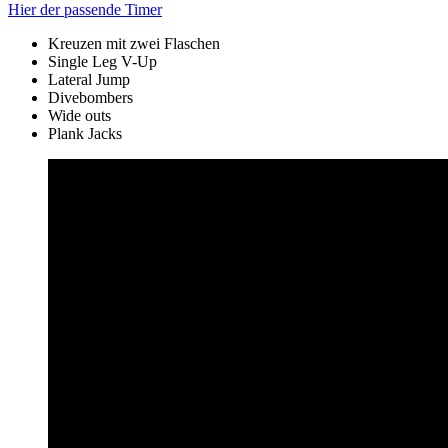
Hier der passende Timer
Kreuzen mit zwei Flaschen
Single Leg V-Up
Lateral Jump
Divebombers
Wide outs
Plank Jacks