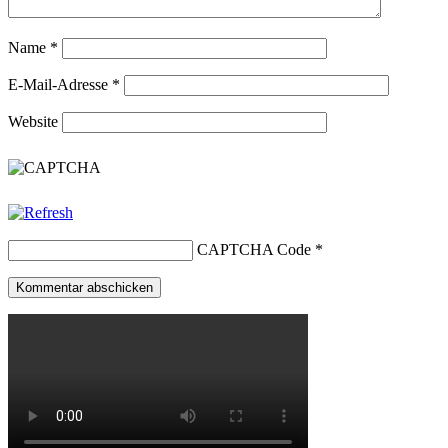
Name
*
E-Mail-Adresse
*
Website
CAPTCHA Code
*