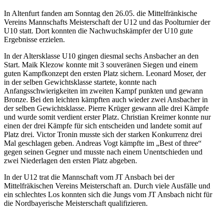
In Altenfurt fanden am Sonntag den 26.05. die Mittelfränkische
Vereins Mannschafts Meisterschaft der U12 und das Poolturnier der
U10 statt. Dort konnten die Nachwuchskämpfer der U10 gute
Ergebnisse erzielen.
In der Altersklasse U10 gingen diesmal sechs Ansbacher an den
Start. Maik Klezow konnte mit 3 souveränen Siegen und einem
guten Kampfkonzept den ersten Platz sichern. Leonard Moser, der
in der selben Gewichtsklasse startete, konnte nach
Anfangsschwierigkeiten im zweiten Kampf punkten und gewann
Bronze. Bei den leichten kämpften auch wieder zwei Ansbacher in
der selben Gewichtsklasse. Pierre Krüger gewann alle drei Kämpfe
und wurde somit verdient erster Platz. Christian Kreimer konnte nur
einen der drei Kämpfe für sich entscheiden und landete somit auf
Platz drei. Victor Tronin musste sich der starken Konkurrenz drei
Mal geschlagen geben. Andreas Vogt kämpfte im „Best of three“
gegen seinen Gegner und musste nach einem Unentschieden und
zwei Niederlagen den ersten Platz abgeben.
In der U12 trat die Mannschaft vom JT Ansbach bei der
Mittelfräkischen Vereins Meisterschaft an. Durch viele Ausfälle und
ein schlechtes Los konnten sich die Jungs vom JT Ansbach nicht für
die Nordbayerische Meisterschaft qualifizieren.