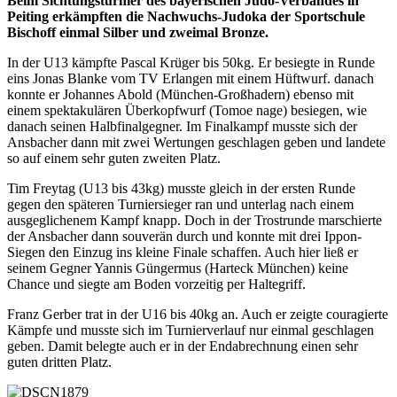
Beim Sichtungsturnier des bayerischen Judo-Verbandes in
Peiting erkämpften die Nachwuchs-Judoka der Sportschule
Bischoff einmal Silber und zweimal Bronze.
In der U13 kämpfte Pascal Krüger bis 50kg. Er besiegte in Runde
eins Jonas Blanke vom TV Erlangen mit einem Hüftwurf. danach
konnte er Johannes Abold (München-Großhadern) ebenso mit
einem spektakulären Überkopfwurf (Tomoe nage) besiegen, wie
danach seinen Halbfinalgegner. Im Finalkampf musste sich der
Ansbacher dann mit zwei Wertungen geschlagen geben und landete
so auf einem sehr guten zweiten Platz.
Tim Freytag (U13 bis 43kg) musste gleich in der ersten Runde
gegen den späteren Turniersieger ran und unterlag nach einem
ausgeglichenem Kampf knapp. Doch in der Trostrunde marschierte
der Ansbacher dann souverän durch und konnte mit drei Ippon-
Siegen den Einzug ins kleine Finale schaffen. Auch hier ließ er
seinem Gegner Yannis Güngermus (Harteck München) keine
Chance und siegte am Boden vorzeitig per Haltegriff.
Franz Gerber trat in der U16 bis 40kg an. Auch er zeigte couragierte
Kämpfe und musste sich im Turnierverlauf nur einmal geschlagen
geben. Damit belegte auch er in der Endabrechnung einen sehr
guten dritten Platz.