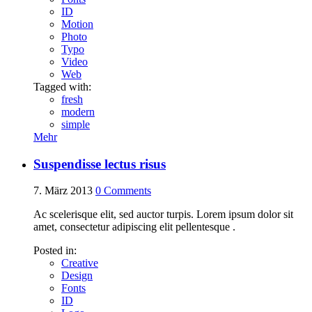
ID
Motion
Photo
Typo
Video
Web
Tagged with:
fresh
modern
simple
Mehr
Suspendisse lectus risus
7. März 2013
0
Comments
Ac scelerisque elit, sed auctor turpis. Lorem ipsum dolor sit
amet, consectetur adipiscing elit pellentesque .
Posted in:
Creative
Design
Fonts
ID