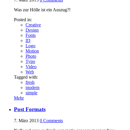
Was zur Hölle ist ein Auszug?!
Posted in:
Creative
Design
Fonts
ID
Logo
Motion
Photo
Typo
Video
Web
Tagged with:
fresh
modern
simple
Mehr
Post Formats
7. März 2013
0
Comments