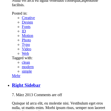
Nulla vel arcu eu ligula venenatis consequat,aspendisse
facilisis.
Posted in:
Creative
Design
Fonts
ID
Motion
Photo
Typo
Video
Web
Tagged with:
clean
modern
simple
Mehr
Right Sidebar
7. März 2013
Comments are off
Quisque id arcu elit, eu molestie nisi. Vestibulum eget eros
nulla, ut mattis enim. Morbi ipsum risus, semper non laoreet