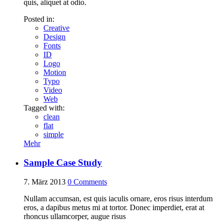
quis, aliquet at odio.
Posted in:
Creative
Design
Fonts
ID
Logo
Motion
Typo
Video
Web
Tagged with:
clean
flat
simple
Mehr
Sample Case Study
7. März 2013
0
Comments
Nullam accumsan, est quis iaculis ornare, eros risus interdum
eros, a dapibus metus mi at tortor. Donec imperdiet, erat at
rhoncus ullamcorper, augue risus