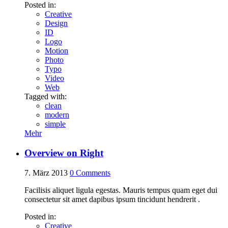
Posted in:
Creative
Design
ID
Logo
Motion
Photo
Typo
Video
Web
Tagged with:
clean
modern
simple
Mehr
Overview on Right
7. März 2013
0
Comments
Facilisis aliquet ligula egestas. Mauris tempus quam eget dui
consectetur sit amet dapibus ipsum tincidunt hendrerit .
Posted in:
Creative