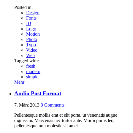
Posted in:
Design
Fonts
ID
Logo
Motion
Photo
Typo
Video
Web
Tagged with:
fresh
modern
simple
Mehr
Audio Post Format
7. März 2013
0
Comments
Pellentesque mollis erat et elit porta, ut venenatis augue
dignissim. Maecenas nec tortor ante. Morbi purus leo,
pellentesque non molestie sit amet