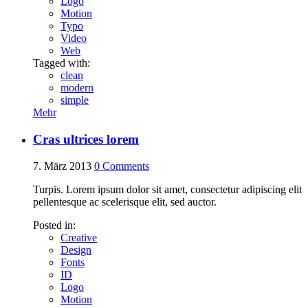
Logo
Motion
Typo
Video
Web
Tagged with:
clean
modern
simple
Mehr
Cras ultrices lorem
7. März 2013
0
Comments
Turpis. Lorem ipsum dolor sit amet, consectetur adipiscing elit
pellentesque ac scelerisque elit, sed auctor.
Posted in:
Creative
Design
Fonts
ID
Logo
Motion