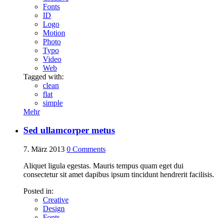
Fonts
ID
Logo
Motion
Photo
Typo
Video
Web
Tagged with:
clean
flat
simple
Mehr
Sed ullamcorper metus
7. März 2013
0
Comments
Aliquet ligula egestas. Mauris tempus quam eget dui
consectetur sit amet dapibus ipsum tincidunt hendrerit facilisis.
Posted in:
Creative
Design
Fonts