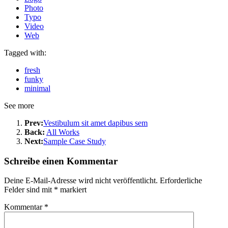
Photo
Typo
Video
Web
Tagged with:
fresh
funky
minimal
See more
Prev:
Vestibulum sit amet dapibus sem
Back:
All Works
Next:
Sample Case Study
Schreibe einen Kommentar
Deine E-Mail-Adresse wird nicht veröffentlicht.
Erforderliche
Felder sind mit
*
markiert
Kommentar
*