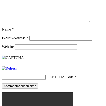
Name
*
E-Mail-Adresse
*
Website
CAPTCHA Code
*